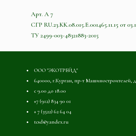
Арт. А 7
СГР RU.23.KK.08.015.E.001465.11.15 от 03.1
ТУ 2499-003-48321883-2015
ООО "ЭКОТРЕЙД"
640000, г.Курган, пр-т Машиностроителей, д
с 9.00 до 18.00
+7 (912) 834 90 01
+ 7 (3522) 62 64 04
tcsd@yandex.ru