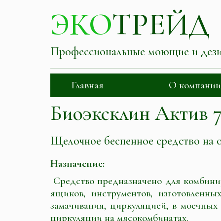
ЭКО
ТРЕЙД
Профессиональные моющие и дез
Главная
О компании
Биоэксклин Актив 
Щелочное беспенное средство на о
Назначение:
Средство предназначено для комбинир
ящиков, инструментов, изготовленны
замачивания, циркуляцией, в моечны
циркуляции на мясокомбинатах.