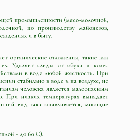
ющей промышленности (мясо-молочной,
одочной, по производству майонезов,
реждениях и в быту.
т органические отложения, такие как
сел. Удаляет следы от обуви и колес
йствами в воде любой жесткости. При
ении стабильно в воде и на воздухе, не
рганизм человека является малоопасным
о. При низких температурах выпадает
шний вид восстанавливается, моющие
плой - до 60 С).