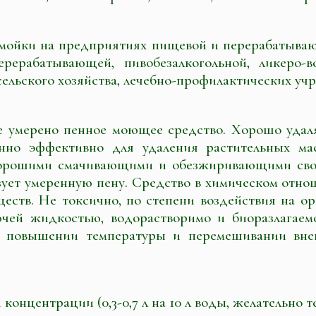
мойки на предприятиях пищевой и перерабатыва
ерерабатывающей, пивобезалкогольной, ликеро-в
, сельского хозяйства, лечебно-профилактических уч
умерено пенное моющее средство. Хорошо удаляе
бенно эффективно для удаления растительных ма
 хорошими смачивающими и обезжиривающими сво
ует умеренную пену. Средство в химическом отнош
еств. Не токсично, по степени воздействия на о
ючей жидкостью, водорастворимо и биоразлагаем
ри повышении температуры и перемешивании вне
концентрации (0,3-0,7 л на 10 л воды, желательно те