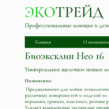
ЭКО
ТРЕЙД
Профессиональные моющие и дез
Главная
О компании
Биоэксклин Нео 16
Универсальное щелочное пенное м
Назначение:
Предназначено для мойки технологичес
различных поверхностей и изделий из 
керамики, гранита, пластмасс, резины 
Удаляет комплексные застарелые орган